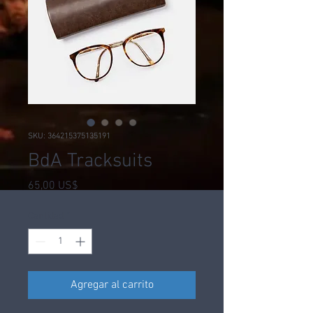
SKU: 364215375135191
BdA Tracksuits
Precio
65,00 US$
Cantidad
*
Agregar al carrito