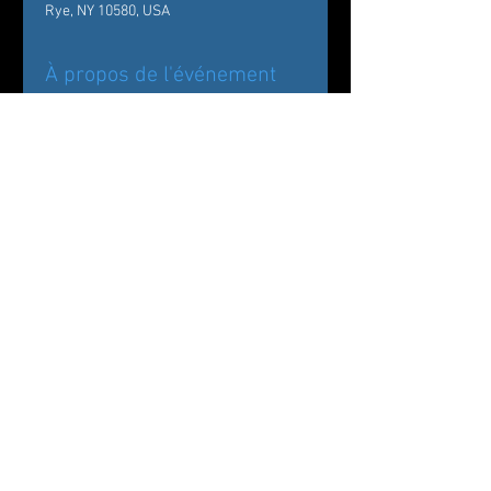
Rye, NY 10580, USA
À propos de l'événement
Back by popular demand!
Carole Alexis Ballet Theatre/ Ballet des 
Amériques Presents
The Nutcracker:
Drosselmeyer’s Workshop at The 
Wainwright House
Partager cet événement