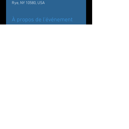
Rye, NY 10580, USA
À propos de l'événement
Back by popular demand!
Carole Alexis Ballet Theatre/ Ballet des 
Amériques Presents
The Nutcracker:
Drosselmeyer’s Workshop at The 
Wainwright House
Partager cet événement