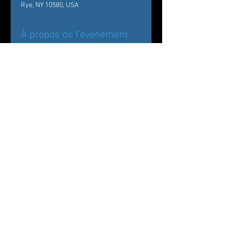
Rye, NY 10580, USA
À propos de l'événement
Back by popular demand!
Carole Alexis Ballet Theatre/ Ballet des 
Amériques Presents
The Nutcracker:
Drosselmeyer’s Workshop at The 
Wainwright House
Partager cet événement