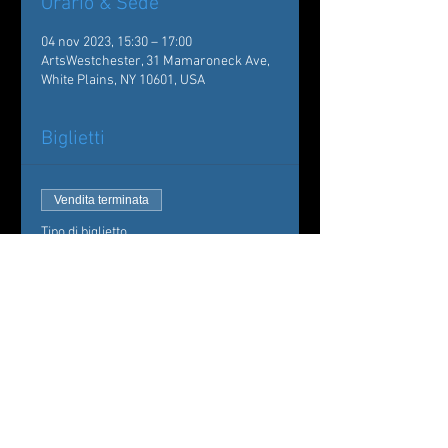
Orario & Sede
04 nov 2023, 15:30 – 17:00
ArtsWestchester, 31 Mamaroneck Ave,
White Plains, NY 10601, USA
Biglietti
Vendita terminata
Tipo di biglietto
Evenings of Dance
Westchester
Scopri di più
Prezzo
20,00 USD